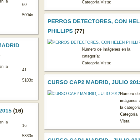
n la
Categoría Vista:
60
5004x
PERROS DETECTORES, CON HE
PHILLIPS
(77)
MADRID
Número de imágenes en la
)
categoría:
Categoría Vista:
n la
41
5103x
CURSO CAP2 MADRID, JULIO 201
Número de
imágenes 
la categorí
2015
(16)
Categoría
Vista:
n la
16
5330x