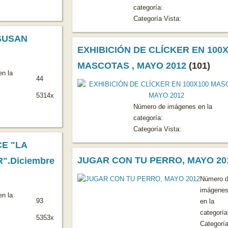
categoría:
Categoría Vista:
SUSAN
EXHIBICIÓN DE CLÍCKER EN 100X
MASCOTAS , MAYO 2012
(101)
n la
44
5314x
Número de imágenes en la
categoría:
Categoría Vista:
E "LA
JUGAR CON TU PERRO, MAYO 20
".Diciembre
Número 
imágene
n la
93
en la
categoría
5353x
Categorí