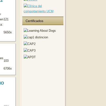
12
e
 en
121
Certificados
ía:
5650x
es
103
6706x
IO