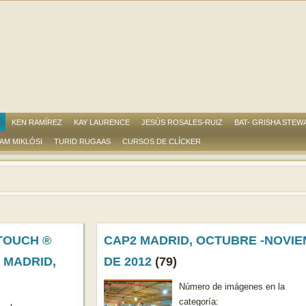
KEN RAMÍREZ
KAY LAURENCE
JESÚS ROSALES-RUIZ
BAT- GRISHA STEW
AM MIKLÓSI
TURID RUGAAS
CURSOS DE CLÍCKER
TOUCH ®
CAP2 MADRID, OCTUBRE -NOVI
 MADRID,
DE 2012
(79)
Número de imágenes en la
categoría: