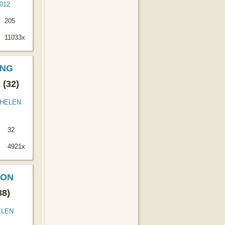
205
11033x
ING
1
(32)
32
4921x
CON
88)