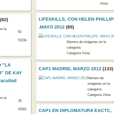
Vista:
LIFESKILLS, CON HELEN PHILLIP
(62)
.MAYO 2012
(65)
n la
62
5319x
Número de imágenes en la
categoría:
Categoría Vista:
 "LA
CAP1 MADRID, MARZO 2012
(133)
" DE KAY
Número de
acultad
imágenes en la
categoría:
Categoría Vista:
n la
26
5292x
CAP1 EN DIPLOMATURA EACTC,