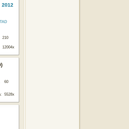
 2012
210
12004x
0)
60
:
5528x