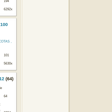
194
6292x
100
101
5630x
12
(64)
de
s
64
:
a