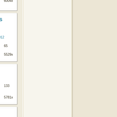
6004x
S
65
5529x
133
5781x