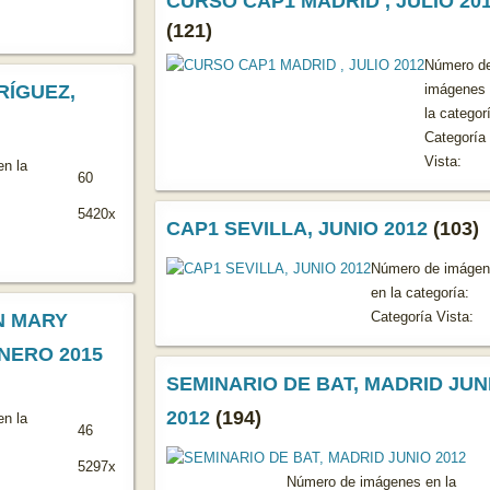
CURSO CAP1 MADRID , JULIO 20
(121)
Número d
RÍGUEZ,
imágenes
la categor
Categoría
Vista:
n la
60
5420x
CAP1 SEVILLA, JUNIO 2012
(103)
Número de imágen
en la categoría:
Categoría Vista:
N MARY
NERO 2015
SEMINARIO DE BAT, MADRID JUN
2012
(194)
n la
46
5297x
Número de imágenes en la