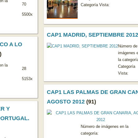
n la
70
Categoría Vista:
5500x
CAP1 MADRID, SEPTIEMBRE 201
CO A LO
Número de
imágenes 
)
la categorí
n la
Categoría
28
Vista:
5153x
CAP1 LAS PALMAS DE GRAN CAN
AGOSTO 2012
(91)
R Y
PORTUGAL.
Número de imágenes en la
categoría: