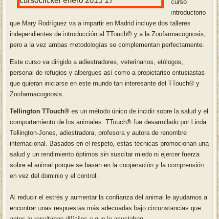
curso
introductorio
que Mary Rodríguez va a impartir en Madrid incluye dos talleres
independientes de introducción al TTouch® y a la Zoofarmacognosis,
pero a la vez ambas metodologías se complementan perfectamente.
Este curso va dirigido a adiestradores, veterinarios, etólogos,
personal de refugios y albergues así como a propietariso entusiastas
que quieran iniciarse en este mundo tan interesante del TTouch® y
Zoofarmacognosis.
Tellington TTouch®
es un método único de incidir sobre la salud y el
comportamiento de los animales. TTouch® fue desarrollado por Linda
Tellington-Jones, adiestradora, profesora y autora de renombre
internacional. Basados en el respeto, estas técnicas promocionan una
salud y un rendimiento óptimos sin suscitar miedo ni ejercer fuerza
sobre el animal porque se basan en la cooperación y la comprensión
en vez del dominio y el control.
Al reducir el estrés y aumentar la confianza del animal le ayudamos a
encontrar unas respuestas más adecuadas bajo circunstancias que
antes le resultaban difíciles o que lo asustaban.