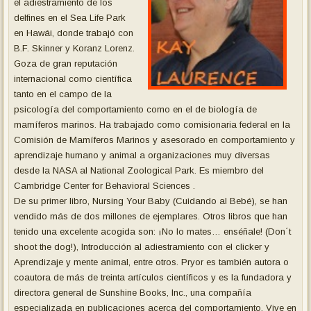
el adiestramiento de los
delfines en el Sea Life Park
en Hawái, donde trabajó con
B.F. Skinner y Koranz Lorenz.
Goza de gran reputación
internacional como científica
tanto en el campo de la
psicología del comportamiento como en el de biología de
mamíferos marinos. Ha trabajado como comisionaria federal en la
Comisión de Mamíferos Marinos y asesorado en comportamiento y
aprendizaje humano y animal a organizaciones muy diversas
desde la NASA al National Zoological Park. Es miembro del
Cambridge Center for Behavioral Sciences .
De su primer libro, Nursing Your Baby (Cuidando al Bebé), se han
vendido más de dos millones de ejemplares. Otros libros que han
tenido una excelente acogida son: ¡No lo mates… enséñale! (Don´t
shoot the dog!), Introducción al adiestramiento con el clicker y
Aprendizaje y mente animal, entre otros. Pryor es también autora o
coautora de más de treinta artículos científicos y es la fundadora y
directora general de Sunshine Books, Inc., una compañía
especializada en publicaciones acerca del comportamiento. Vive en