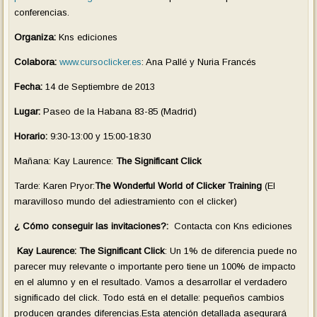
conferencias.
Organiza:
Kns ediciones
Colabora:
www.cursoclicker.es
:
Ana Pallé y Nuria Francés
Fecha:
14 de Septiembre de 2013
Lugar:
Paseo de la Habana 83-85 (
Madrid)
Horario:
9:30-13:00 y 15:00-18:30
Mañana: Kay Laurence:
The Significant Click
Tarde: Karen Pryor:
The Wonderful World of Clicker Training
(El
maravilloso mundo del adiestramiento con el clicker)
¿ Cómo conseguir las
invitaciones?:
Contacta con Kns ediciones
Kay Laurence:
The Significant Click
: Un 1% de diferencia puede no
parecer muy relevante o importante pero tiene un 100% de impacto
en el alumno y en el resultado. Vamos a desarrollar el verdadero
significado del click. Todo está en el detalle: pequeños cambios
producen grandes diferencias.
Esta atención
detallada
asegurará