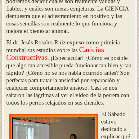
podremos decidir cu
ále
s son realmente válidas y
fiables, y cuáles son meras conjeturas. La CIENCIA
demuestra que el adiestramiento en positivo y las
cosas sencillas son realmente lo que funciona y
mejora el biene
star animal.
El dr. Jesús Rosales-Ruiz expuso como primicia
Caricias
mundial sus estudios sobre las
Constructivas
.
¡Espectac
ular! ¿Cómo es posible
que algo tan accesible pueda funcionar tan bien y tan
rápido? ¿Cómo no se nos había ocur
rido antes? Son
perfectas para tratar la ansiedad por separación y
cualquier comportamiento ansioso. Ca
si se nos
saltaron las lágrimas al ver el video de la perrera con
todos los perros relajados en sus cheniles.
El Sábado
estuvo
dedicado a
explicar qué