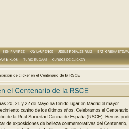
KEN RAMÍREZ
KAY LAURENCE
JESÚS ROSALES-RUIZ
BAT- GRISHA STEW
AM MIKLÓSI
TURID RUGAAS
CURSOS DE CLÍCKER
ibición de clicker en el Centenario de la RSCE
 en el Centenario de la RSCE
ías 20, 21 y 22 de Mayo ha tenido lugar en Madrid el mayor
ecimiento canino de los últimos años. Celebramos el Centenario
ión de la Real Sociedad Canina de España (RSCE). Hemos pod
utar de exposiciones de belleza conmemorativas del Centenario,