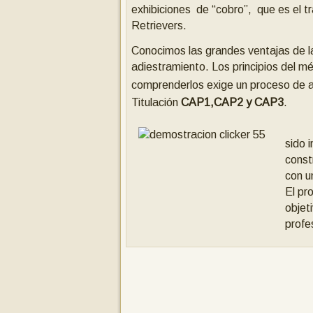
exhibiciones de “cobro”, que es el t
Retrievers.
Conocimos las grandes ventajas de la
adiestramiento. Los principios del mét
comprenderlos exige un proceso de a
Titulación
CAP1,CAP2 y CAP3
.
El
sido 
const
con u
El pr
objet
profe