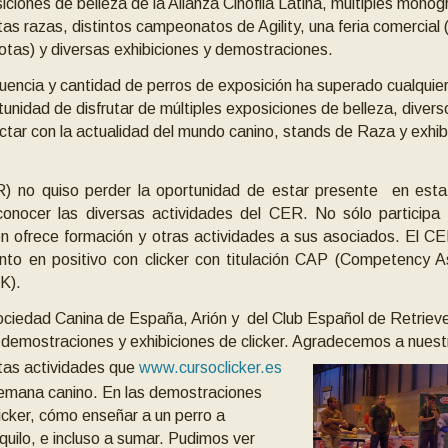
iciones de belleza de la Alianza Cinófila Latina, múltiples monog
ntas razas, distintos campeonatos de Agility, una feria comercial
tas) y diversas exhibiciones y demostraciones.
luencia y cantidad de perros de exposición ha superado cualquier
rtunidad de disfrutar de múltiples exposiciones de belleza, diver
tar con la actualidad del mundo canino, stands de Raza y exhib
R) no quiso perder la oportunidad de estar presente en esta
onocer las diversas actividades del CER. No sólo participa 
én ofrece formación y otras actividades a sus asociados. El C
iento en positivo con clicker con titulación CAP (Competency
K).
ociedad Canina de España, Arión y del Club Español de Retrieve
s demostraciones y exhibiciones de clicker. Agradecemos a nuest
ntas actividades que
www.cursoclicker.es
 semana canino. En las demostraciones
icker, cómo enseñar a un perro a
uilo, e incluso a sumar. Pudimos ver