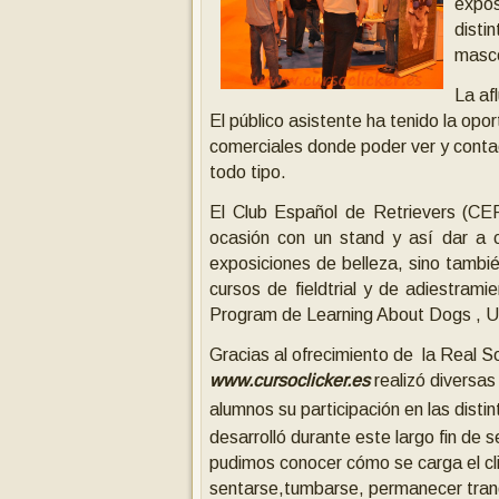
expos
disti
masco
La af
El público asistente ha tenido la opo
comerciales donde poder ver y contac
todo tipo.
El Club Español de Retrievers (CE
ocasión con un stand y así dar a c
exposiciones de belleza, sino tambi
cursos de fieldtrial y de adiestram
Program de Learning About Dogs , U
Gracias al ofrecimiento de la Real S
www.cursoclicker.es
realizó diversa
alumnos su participación en las disti
desarrolló durante este largo fin de
pudimos conocer cómo se carga el cl
sentarse,tumbarse, permanecer tranq