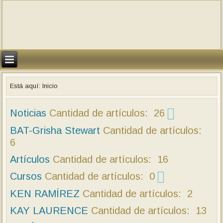
Está aquí:
Inicio
Noticias
Cantidad de artículos: 26
CursoClicker
BAT-Grisha Stewart
Cantidad de artículos: 4
Cantidad de artículos:
6
Artículos
Cantidad de artículos: 16
Cursos
Cantidad de artículos: 0
Cursos 2010
KEN RAMÍREZ
Cantidad de artículos: 3
Cantidad de artículos: 2
Cursos CAP 2011
KAY LAURENCE
Cantidad de artículos: 13
Cantidad de artículos: 9