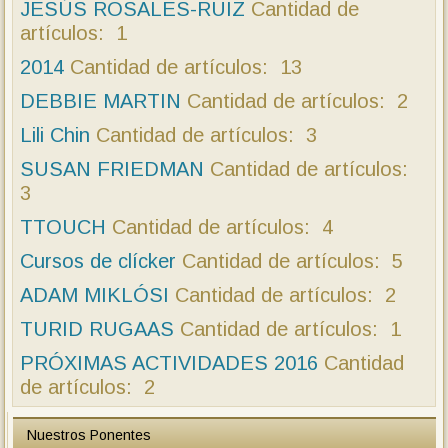
Cursos CAP 2012
JESÚS ROSALES-RUIZ
Cantidad de artículos: 10
Cantidad de
artículos: 1
Otros Cursos 2011
Cantidad de artículos: 4
2014
Cantidad de artículos: 13
Otros cursos 2012
Cantidad de artículos: 7
DEBBIE MARTIN
Cantidad de artículos: 2
Cursos CAP 2013
Cantidad de artículos: 6
Lili Chin
Cantidad de artículos: 3
Otros Cursos 2013
Cantidad de artículos: 8
SUSAN FRIEDMAN
Cantidad de artículos:
Cursos CAP 2014
Cantidad de artículos: 3
3
Otros Cursos 2014
Cantidad de artículos: 8
TTOUCH
Cantidad de artículos: 4
Cursos CAP 2015
Cantidad de artículos: 3
Cursos de clícker
Cantidad de artículos: 5
Otros Cursos 2015
Cantidad de artículos: 4
ADAM MIKLÓSI
Cantidad de artículos: 2
TURID RUGAAS
Cantidad de artículos: 1
PRÓXIMAS ACTIVIDADES 2016
Cantidad
de artículos: 2
Nuestros Ponentes