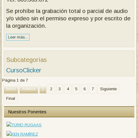
Se prohíbe la grabación total o parcial de audio
y/o video sin el permiso expreso y por escrito de
la organización.
Leer más...
Subcategorías
CursoClicker
Página 1 de 7
Inicio
Anterior
1
2
3
4
5
6
7
Siguiente
Final
Nuestros Ponentes