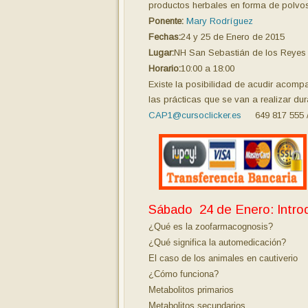
productos herbales en forma de polvos
Ponente:
Mary Rodríguez
Fechas:
24 y 25 de Enero de 2015
Lugar:
NH San Sebastián de los Reyes
Horario:
10:00 a 18:00
Existe la posibilidad de acudir acomp
las prácticas que se van a realizar dur
CAP1@cursoclicker.es
649 817 555 
Sábado 24 de Enero: Intro
¿Qué es la zoofarmacognosis?
¿Qué significa la automedicación?
El caso de los animales en cautiverio
¿Cómo funciona?
Metabolitos primarios
Metabolitos secundarios