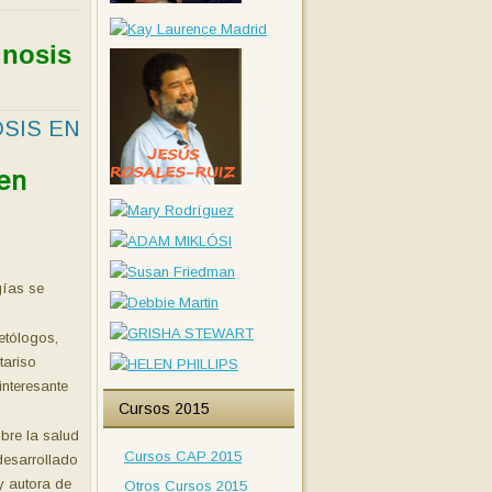
gnosis
SIS EN
 en
s
gías se
 etólogos,
tariso
interesante
Cursos 2015
bre la salud
Cursos CAP 2015
desarrollado
y autora de
Otros Cursos 2015