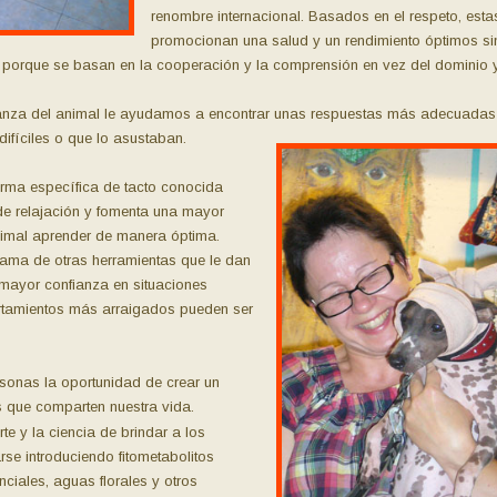
renombre internacional. Basados en el respeto, esta
promocionan una salud y un rendimiento óptimos sin
l porque se basan en la cooperación y la comprensión en vez del dominio y 
nfianza del animal le ayudamos a encontrar unas respuestas más adecuadas
difíciles o que lo asustaban.
orma específica de tacto conocida
 relajación y fomenta una mayor
animal aprender de manera óptima.
ma de otras herramientas que le dan
 mayor confianza en situaciones
ortamientos más arraigados pueden ser
sonas la oportunidad de crear un
 que comparten nuestra vida.
e y la ciencia de brindar a los
se introduciendo fitometabolitos
ciales, aguas florales y otros