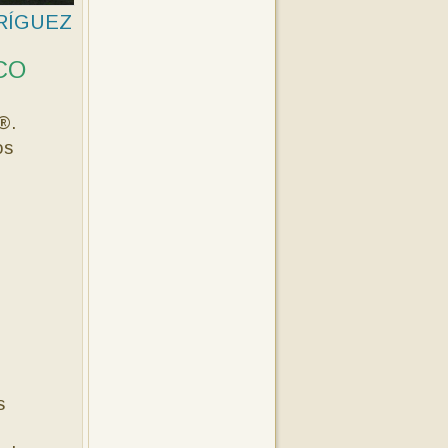
RÍGUEZ
CO
®.
os
s