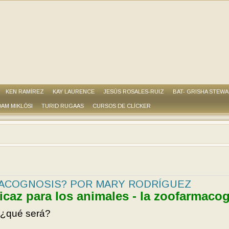
KEN RAMÍREZ
KAY LAURENCE
JESÚS ROSALES-RUIZ
BAT- GRISHA STEW
AM MIKLÓSI
TURID RUGAAS
CURSOS DE CLÍCKER
MACOGNOSIS? POR MARY RODRÍGUEZ
icaz para los animales - la zoofarmaco
 ¿qué será?