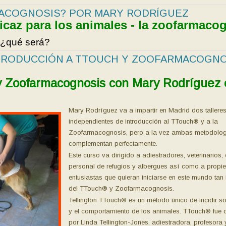
MACOGNOSIS? POR MARY RODRÍGUEZ
icaz para los animales - la zoofarmaco
 ¿qué será?
TRODUCCIÓN A TTOUCH Y ZOOFARMACOGNO
y Zoofarmacognosis con Mary Rodríguez
Mary Rodríguez va a impartir en Madrid dos tallere
independientes de introducción al TTouch® y a la
Zoofarmacognosis, pero a la vez ambas metodolo
complementan perfectamente.
Este curso va dirigido a adiestradores, veterinarios,
personal de refugios y albergues así como a propie
entusiastas que quieran iniciarse en este mundo tan 
del TTouch® y Zoofarmacognosis.
Tellington TTouch® es un método único de incidir so
y el comportamiento de los animales. TTouch® fue 
por Linda Tellington-Jones, adiestradora, profesora 